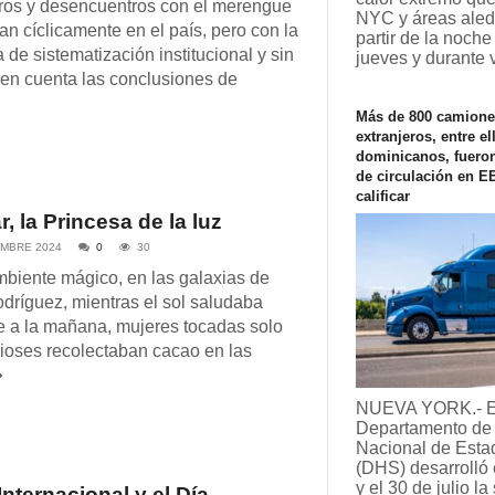
ros y desencuentros con el merengue
NYC y áreas ale
zan cíclicamente en el país, pero con la
partir de la noche
 de sistematización institucional y sin
jueves y durante 
en cuenta las conclusiones de
Más de 800 camione
extranjeros, entre el
dominicanos, fueron
de circulación en E
calificar
, la Princesa de la luz
EMBRE 2024
0
30
biente mágico, en las galaxias de
odríguez, mientras el sol saludaba
e a la mañana, mujeres tocadas solo
dioses recolectaban cacao en las
�
NUEVA YORK.- E
Departamento de
Nacional de Esta
(DHS) desarrolló 
y el 30 de julio l
Internacional y el Día