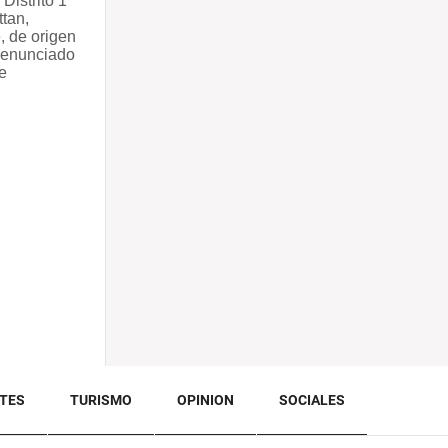
 Distrito 1
tan,
, de origen
denunciado
e
TES
TURISMO
OPINION
SOCIALES