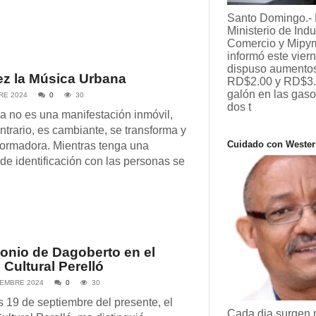
Santo Domingo.- 
Ministerio de Indu
Comercio y Mipy
informó este vier
dispuso aumentos
ez la Música Urbana
RD$2.00 y RD$3.
galón en las gaso
RE 2024
0
30
dos t
ra no es una manifestación inmóvil,
ontrario, es cambiante, se transforma y
Cuidado con Wester
formadora. Mientras tenga una
 de identificación con las personas se
onio de Dagoberto en el
 Cultural Perelló
IEMBRE 2024
0
30
s 19 de septiembre del presente, el
Cada dia surgen