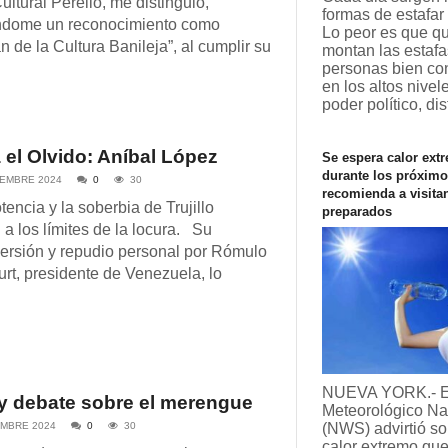
ultural Perelló, me distinguió,
formas de estafar 
ndome un reconocimiento como
Lo peor es que q
n de la Cultura Banileja”, al cumplir su
montan las estafa
personas bien co
en los altos nivel
poder político, di
 el Olvido: Aníbal López
Se espera calor ext
durante los próximo
IEMBRE 2024
0
30
recomienda a visitan
tencia y la soberbia de Trujillo
preparados
 a los límites de la locura. Su
ersión y repudio personal por Rómulo
rt, presidente de Venezuela, lo
NUEVA YORK.- El
 y debate sobre el merengue
Meteorológico Na
EMBRE 2024
0
30
(NWS) advirtió so
calor extremo que