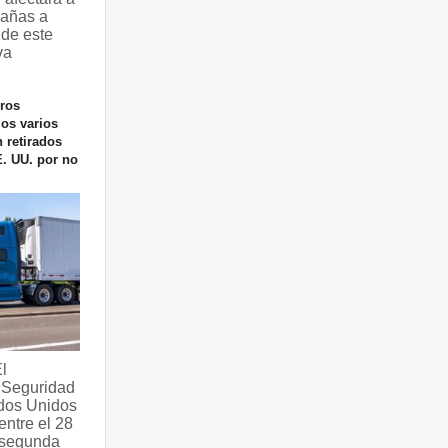
dañas a
 de este
va
ros
los varios
 retirados
E. UU. por no
l
 Seguridad
dos Unidos
entre el 28
a segunda