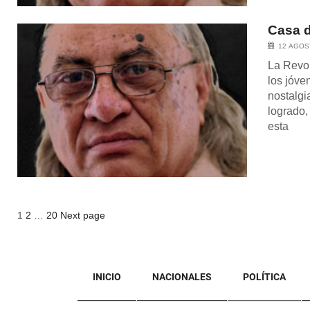
Casa d
12 AGOS
La Revol
los jóve
nostalgi
logrado,
esta
Posts
Page
Page
Page
1
2
…
20
Next page
pagination
INICIO
NACIONALES
POLÍTICA