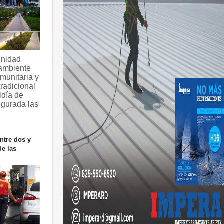
inidad
ambiente
munitaria y
radicional
ldía de
ugurada las
ntre dos y
de las