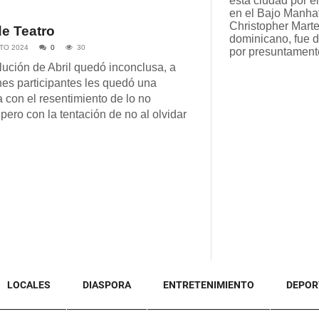
esta ciudad por el
en el Bajo Manhat
Christopher Marte
e Teatro
dominicano, fue 
TO 2024
0
30
por presuntament
ución de Abril quedó inconclusa, a
nes participantes les quedó una
a con el resentimiento de lo no
 pero con la tentación de no al olvidar
LOCALES
DIASPORA
ENTRETENIMIENTO
DEPOR