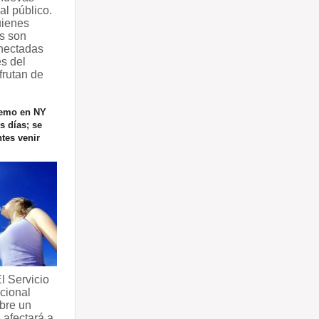
al público.
uienes
s son
nectadas
es del
sfrutan de
remo en NY
s días; se
tes venir
 Servicio
cional
bre un
 afectará a