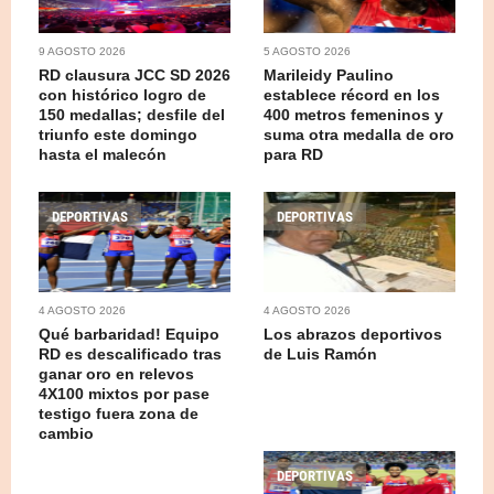
9 AGOSTO 2026
5 AGOSTO 2026
RD clausura JCC SD 2026
Marileidy Paulino
con histórico logro de
establece récord en los
150 medallas; desfile del
400 metros femeninos y
triunfo este domingo
suma otra medalla de oro
hasta el malecón
para RD
DEPORTIVAS
DEPORTIVAS
4 AGOSTO 2026
4 AGOSTO 2026
Qué barbaridad! Equipo
Los abrazos deportivos
RD es descalificado tras
de Luis Ramón
ganar oro en relevos
4X100 mixtos por pase
testigo fuera zona de
cambio
DEPORTIVAS