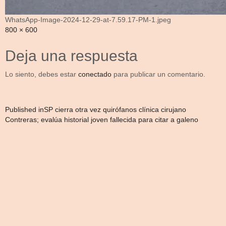
WhatsApp-Image-2024-12-29-at-7.59.17-PM-1.jpeg
Full
800 × 600
size
Deja una respuesta
Lo siento, debes estar
conectado
para publicar un comentario.
Navegación
Published in
SP cierra otra vez quirófanos clínica cirujano
Contreras; evalúa historial joven fallecida para citar a galeno
de
entradas