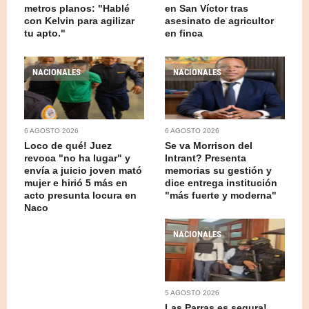
metros planos: "Hablé
en San Víctor tras
con Kelvin para agilizar
asesinato de agricultor
tu apto."
en finca
NACIONALES
NACIONALES
6 AGOSTO 2026
6 AGOSTO 2026
Loco de qué! Juez
Se va Morrison del
revoca "no ha lugar" y
Intrant? Presenta
envía a juicio joven mató
memorias su gestión y
mujer e hirió 5 más en
dice entrega institución
acto presunta locura en
"más fuerte y moderna"
Naco
NACIONALES
5 AGOSTO 2026
Las Parras es segura!