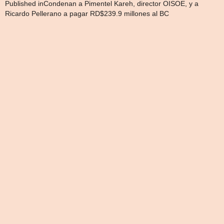
Navegación
Published in
Condenan a Pimentel Kareh, director OISOE, y a
Ricardo Pellerano a pagar RD$239.9 millones al BC
de
entradas