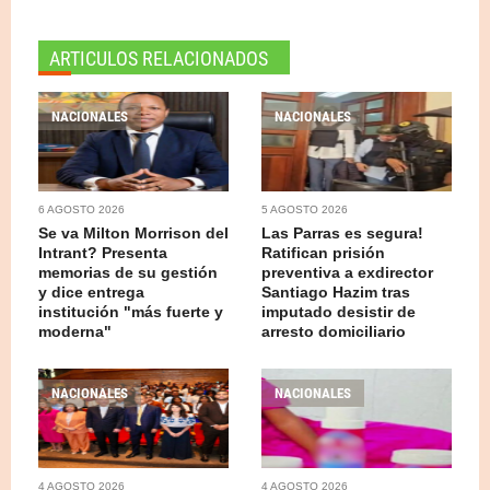
ARTICULOS RELACIONADOS
NACIONALES
NACIONALES
6 AGOSTO 2026
5 AGOSTO 2026
Se va Milton Morrison del
Las Parras es segura!
Intrant? Presenta
Ratifican prisión
memorias de su gestión
preventiva a exdirector
y dice entrega
Santiago Hazim tras
institución "más fuerte y
imputado desistir de
moderna"
arresto domiciliario
NACIONALES
NACIONALES
4 AGOSTO 2026
4 AGOSTO 2026