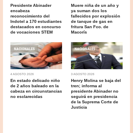
Presidente Abinader
Muere niña de un año y
encabeza
ya suman dos los
reconocimiento del
fallecidos por explosión
Indotel a 170 estudiantes
de tanque de gas en
destacados en concurso
fritura San Fco. de
de vocaciones STEM
Macorís
NACIONALES
NACIONALES
4 AGOSTO 2026
3 AGOSTO 2026
En estado delicado niño
Henry Molina se baja del
de 2 años baleado en la
tren; informa al
cabeza en circunstancias
presidente Abinader no
no esclarecidas
seguirá en presidencia
de la Suprema Corte de
Justicia