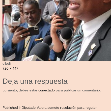
elboli
Full
720 × 447
size
Deja una respuesta
Lo siento, debes estar
conectado
para publicar un comentario.
Navegación
Published in
Diputado Valera somete resolución para regular