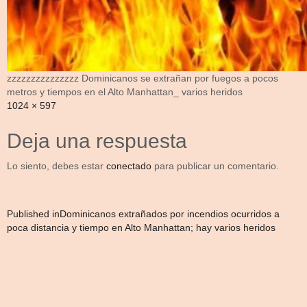
zzzzzzzzzzzzzzz Dominicanos se extrañan por fuegos a pocos
metros y tiempos en el Alto Manhattan_ varios heridos
Full
1024 × 597
size
Deja una respuesta
Lo siento, debes estar
conectado
para publicar un comentario.
Navegación
Published in
Dominicanos extrañados por incendios ocurridos a
poca distancia y tiempo en Alto Manhattan; hay varios heridos
de
entradas