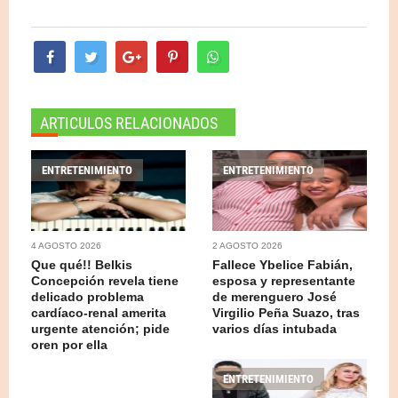
ARTICULOS RELACIONADOS
ENTRETENIMIENTO
ENTRETENIMIENTO
4 AGOSTO 2026
2 AGOSTO 2026
Que qué!! Belkis
Fallece Ybelice Fabián,
Concepción revela tiene
esposa y representante
delicado problema
de merenguero José
cardíaco-renal amerita
Virgilio Peña Suazo, tras
urgente atención; pide
varios días intubada
oren por ella
ENTRETENIMIENTO