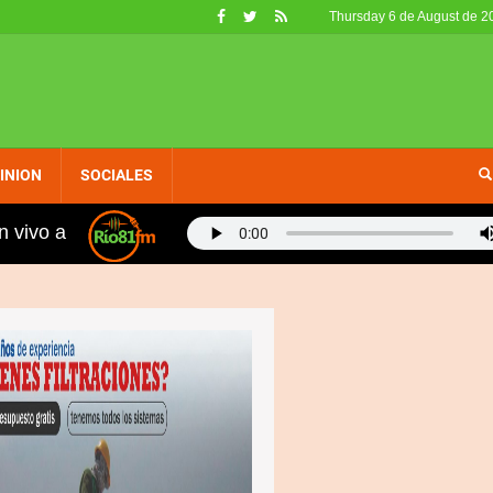
Thursday 6 de August de 2
INION
SOCIALES
n vivo a
pción 1-USA
Agradecen al Gobierno por escuchar a 