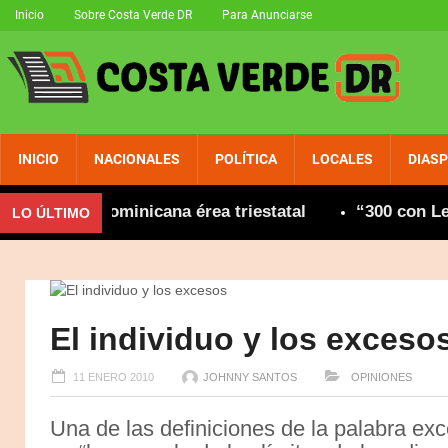
Inicio
Sobre Costa Verde DR
Para Anunciarse
INICIO
NACIONALES
POLÍTICA
LOCALES
DIAS
nidad dominicana érea triestatal
“300 con Leonel
LO ÚLTIMO
El individuo y los exceso
11 ENERO 2010
JOHNNY SANTOS
OPINIONES
Una de las definiciones de la palabra ex