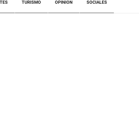
TES
TURISMO
OPINION
SOCIALES
BACK TO TOP