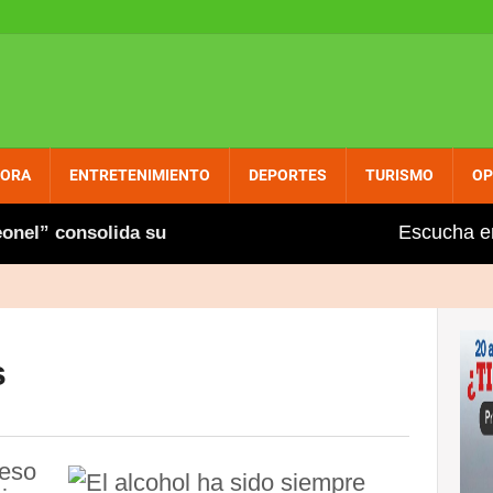
PORA
ENTRETENIMIENTO
DEPORTES
TURISMO
OP
Escucha e
” consolida su presencia entre dominicanos circunscri
s
ceso