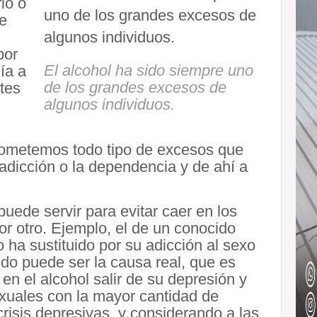
rio o
te
por
El alcohol ha sido siempre uno
ía a
de los grandes excesos de
tes
algunos individuos.
cometemos todo tipo de excesos que
adicción o la dependencia y de ahí a
 puede servir para evitar caer en los
r otro. Ejemplo, el de un conocido
lo ha sustituido por su adicción al sexo
ndo puede ser la causa real, que es
n el alcohol salir de su depresión y
exuales con la mayor cantidad de
sis depresivas, y considerando a las