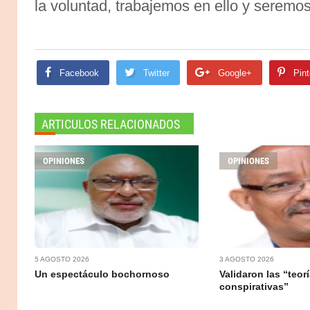
la voluntad, trabajemos en ello y seremo
Facebook
Twitter
Google+
Pint
ARTICULOS RELACIONADOS
OPINIONES
OPINIONES
5 AGOSTO 2026
3 AGOSTO 2026
Un espectáculo bochornoso
Validaron las “teor
conspirativas”