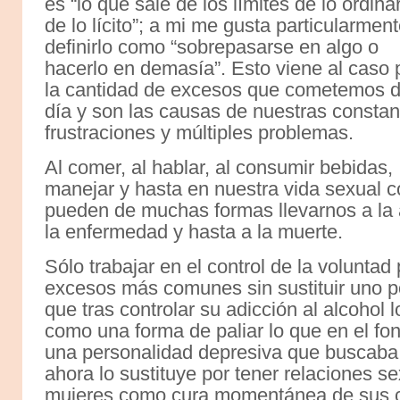
es “lo que sale de los límites de lo ordina
de lo lícito”; a mi me gusta particularmen
definirlo como “sobrepasarse en algo o
hacerlo en demasía”. Esto viene al caso 
la cantidad de excesos que cometemos d
día y son las causas de nuestras constan
frustraciones y múltiples problemas.
Al comer, al hablar, al consumir bebidas,
manejar y hasta en nuestra vida sexual 
pueden de muchas formas llevarnos a la 
la enfermedad y hasta a la muerte.
Sólo trabajar en el control de la voluntad
excesos más comunes sin sustituir uno po
que tras controlar su adicción al alcohol 
como una forma de paliar lo que en el fo
una personalidad depresiva que buscaba e
ahora lo sustituye por tener relaciones s
mujeres como cura momentánea de sus cri