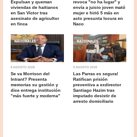
Expulsan y queman
revoca "no ha lugar" y
viviendas de haitianos
envía a juicio joven mató
en San Víctor tras
mujer e hirió 5 más en
asesinato de agricultor
acto presunta locura en
en finca
Naco
NACIONALES
NACIONALES
6 AGOSTO 2026
5 AGOSTO 2026
Se va Morrison del
Las Parras es segura!
Intrant? Presenta
Ratifican prisión
memorias su gestión y
preventiva a exdirector
dice entrega institución
Santiago Hazim tras
"más fuerte y moderna"
imputado desistir de
arresto domiciliario