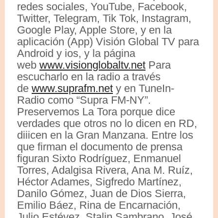
redes sociales, YouTube, Facebook,
Twitter, Telegram, Tik Tok, Instagram,
Google Play, Apple Store, y en la
aplicación (App) Visión Global TV para
Android y ios, y la página
web
www.visionglobaltv.net
Para
escucharlo en la radio a través
de
www.suprafm.net
y en TuneIn-
Radio como “Supra FM-NY”.
Preservemos La Tora porque dice
verdades que otros no lo dicen en RD,
diiicen en la Gran Manzana. Entre los
que firman el documento de prensa
figuran Sixto Rodríguez, Enmanuel
Torres, Adalgisa Rivera, Ana M. Ruíz,
Héctor Adames, Sigfredo Martínez,
Danilo Gómez, Juan de Dios Sierra,
Emilio Báez, Rina de Encarnación,
Julio Estévez, Stalin Sambrano, José