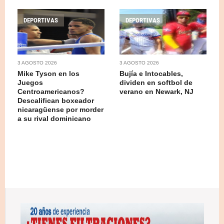
DEPORTIVAS
DEPORTIVAS
3 AGOSTO 2026
3 AGOSTO 2026
Mike Tyson en los
Bujía e Intocables,
Juegos
dividen en softbol de
Centroamericanos?
verano en Newark, NJ
Descalifican boxeador
nicaragüense por morder
a su rival dominicano