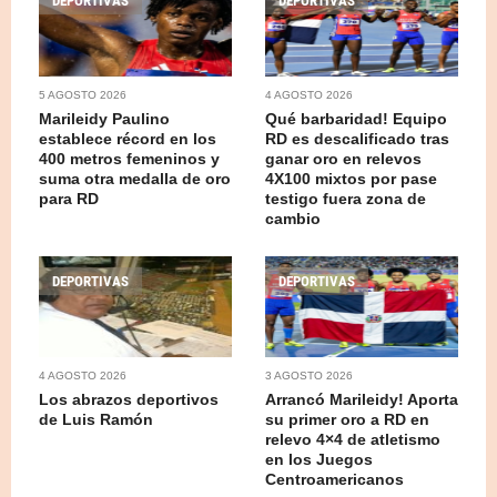
DEPORTIVAS
DEPORTIVAS
5 AGOSTO 2026
4 AGOSTO 2026
Marileidy Paulino
Qué barbaridad! Equipo
establece récord en los
RD es descalificado tras
400 metros femeninos y
ganar oro en relevos
suma otra medalla de oro
4X100 mixtos por pase
para RD
testigo fuera zona de
cambio
DEPORTIVAS
DEPORTIVAS
4 AGOSTO 2026
3 AGOSTO 2026
Los abrazos deportivos
Arrancó Marileidy! Aporta
de Luis Ramón
su primer oro a RD en
relevo 4×4 de atletismo
en los Juegos
Centroamericanos