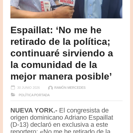
Espaillat: ‘No me he
retirado de la política;
continuaré sirviendo a
la comunidad de la
mejor manera posible’
30 JUNIO 2026
RAMÓN MERCEDES
POLÍTICA
PORTADA
NUEVA YORK.-
El congresista de
origen dominicano Adriano Espaillat
(D-13) declaró en exclusiva a este
reportero: «No me he retirado de la