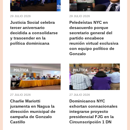
29 JULIO 2026
29 JULIO 2026
Justicia Social celebra
Peledeístas NYC en
tercer aniversario
desacuerdo porque
decidida a consolidarse
secretario general del
y trascender en la
partido encabece
política dominicana
reunión virtual exclusiva
con equipo político de
Gonzalo
POLÍTICA
POLÍTICA
27 JULIO 2026
27 JULIO 2026
Charlie Mariotti
Dominicanos NYC
juramenta en Nagua la
exhortan connacionales
dirección municipal de
integrarse proyecto
campaña de Gonzalo
presidencial FJG en la
Castillo
Circunscripción 1 DN