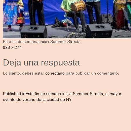
Este fin de semana inicia Summer Streets
Full
928 × 274
size
Deja una respuesta
Lo siento, debes estar
conectado
para publicar un comentario.
Navegación
Published in
Este fin de semana inicia Summer Streets, el mayor
evento de verano de la ciudad de NY
de
entradas