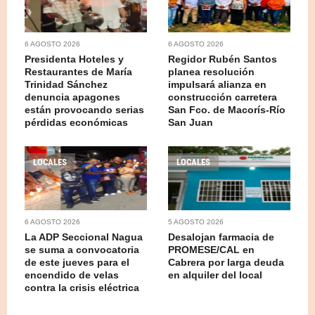
6 AGOSTO 2026
6 AGOSTO 2026
Presidenta Hoteles y
Regidor Rubén Santos
Restaurantes de María
planea resolución
Trinidad Sánchez
impulsará alianza en
denuncia apagones
construcción carretera
están provocando serias
San Fco. de Macorís-Río
pérdidas económicas
San Juan
LOCALES
LOCALES
6 AGOSTO 2026
5 AGOSTO 2026
La ADP Seccional Nagua
Desalojan farmacia de
se suma a convocatoria
PROMESE/CAL en
de este jueves para el
Cabrera por larga deuda
encendido de velas
en alquiler del local
contra la crisis eléctrica