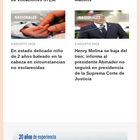
NACIONALES
NACIONALES
4 AGOSTO 2026
3 AGOSTO 2026
En estado delicado niño
Henry Molina se baja del
de 2 años baleado en la
tren; informa al
cabeza en circunstancias
presidente Abinader no
no esclarecidas
seguirá en presidencia
de la Suprema Corte de
Justicia