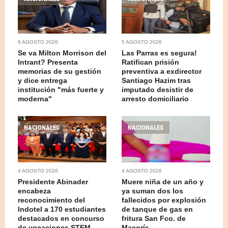
6 AGOSTO 2026
5 AGOSTO 2026
Se va Milton Morrison del
Las Parras es segura!
Intrant? Presenta
Ratifican prisión
memorias de su gestión
preventiva a exdirector
y dice entrega
Santiago Hazim tras
institución "más fuerte y
imputado desistir de
moderna"
arresto domiciliario
NACIONALES
NACIONALES
4 AGOSTO 2026
4 AGOSTO 2026
Presidente Abinader
Muere niña de un año y
encabeza
ya suman dos los
reconocimiento del
fallecidos por explosión
Indotel a 170 estudiantes
de tanque de gas en
destacados en concurso
fritura San Fco. de
de vocaciones STEM
Macorís