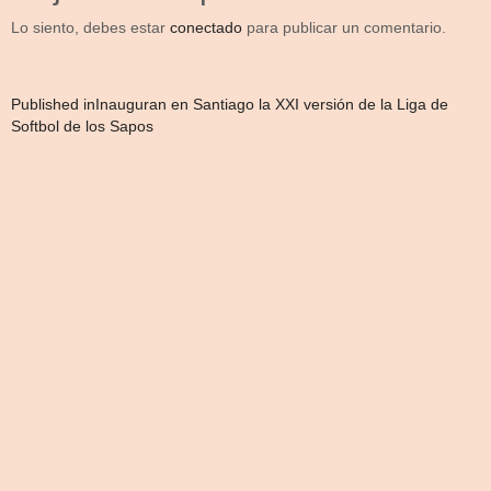
Lo siento, debes estar
conectado
para publicar un comentario.
Navegación
Published in
Inauguran en Santiago la XXI versión de la Liga de
Softbol de los Sapos
de
entradas