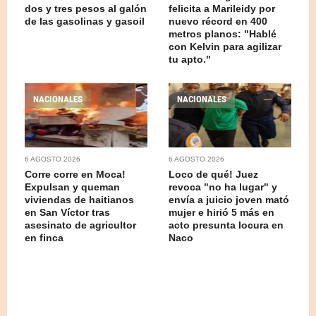
dos y tres pesos al galón
felicita a Marileidy por
de las gasolinas y gasoil
nuevo récord en 400
metros planos: "Hablé
con Kelvin para agilizar
tu apto."
NACIONALES
NACIONALES
6 AGOSTO 2026
6 AGOSTO 2026
Corre corre en Moca!
Loco de qué! Juez
Expulsan y queman
revoca "no ha lugar" y
viviendas de haitianos
envía a juicio joven mató
en San Víctor tras
mujer e hirió 5 más en
asesinato de agricultor
acto presunta locura en
en finca
Naco