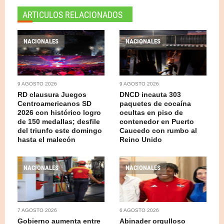
ARTICULOS RELACIONADOS
NACIONALES
NACIONALES
9 AGOSTO 2026
9 AGOSTO 2026
RD clausura Juegos
DNCD incauta 303
Centroamericanos SD
paquetes de cocaína
2026 con histórico logro
ocultas en piso de
de 150 medallas; desfile
contenedor en Puerto
del triunfo este domingo
Caucedo con rumbo al
hasta el malecón
Reino Unido
NACIONALES
NACIONALES
7 AGOSTO 2026
6 AGOSTO 2026
Gobierno aumenta entre
Abinader orgulloso