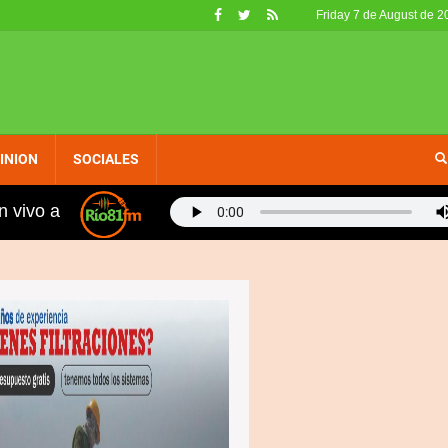
Friday 7 de August de 2
INION
SOCIALES
n vivo a
nos, fueron retirados de circulación en EE. UU. por no c