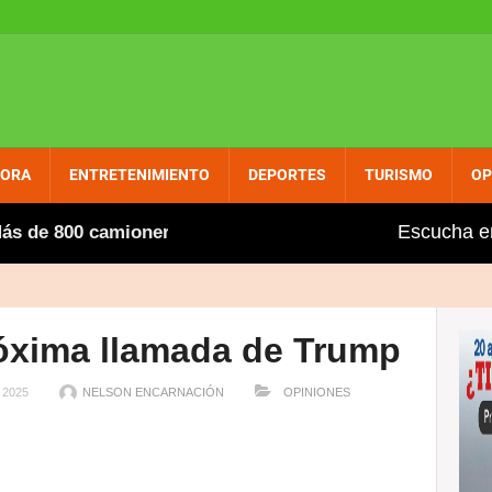
PORA
ENTRETENIMIENTO
DEPORTES
TURISMO
OP
Escucha e
 800 camioneros extranjeros, entre ellos varios dominica
óxima llamada de Trump
 2025
NELSON ENCARNACIÓN
OPINIONES