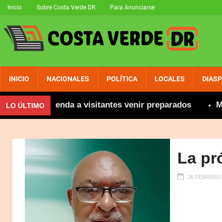
Inicio
Sobre Costa Verde DR
Para Anunciarse
INICIO
NACIONALES
POLÍTICA
LOCALES
DIAS
se recomienda a visitantes venir preparados
Más de
LO ÚLTIMO
La pr
26 FEBRERO