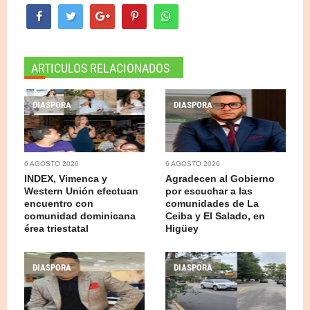
ARTICULOS RELACIONADOS
DIASPORA
DIASPORA
6 AGOSTO 2026
6 AGOSTO 2026
INDEX, Vimenca y
Agradecen al Gobierno
Western Unión efectuan
por escuchar a las
encuentro con
comunidades de La
comunidad dominicana
Ceiba y El Salado, en
érea triestatal
Higüey
DIASPORA
DIASPORA