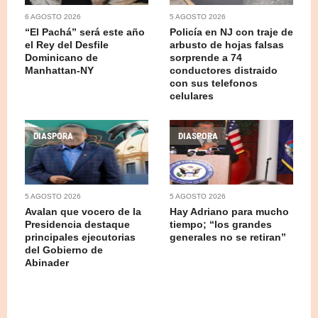
6 AGOSTO 2026
5 AGOSTO 2026
“El Pachá” será este año
Policía en NJ con traje de
el Rey del Desfile
arbusto de hojas falsas
Dominicano de
sorprende a 74
Manhattan-NY
conductores distraido
con sus telefonos
celulares
DIASPORA
DIASPORA
5 AGOSTO 2026
5 AGOSTO 2026
Avalan que vocero de la
Hay Adriano para mucho
Presidencia destaque
tiempo; “los grandes
principales ejecutorias
generales no se retiran”
del Gobierno de
Abinader