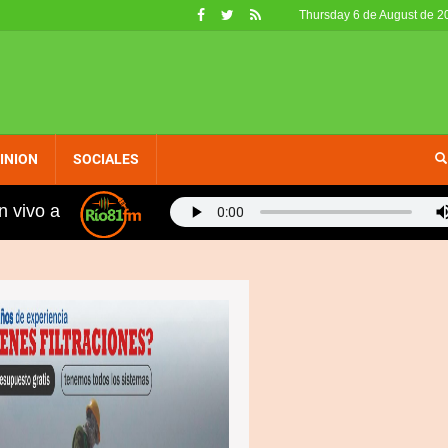
Thursday 6 de August de 2
INION
SOCIALES
n vivo a
00 metros planos: "Hablé con Kelvin para agilizar tu apto