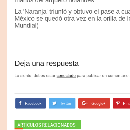
manos del arquero holandés.
La 'Naranja' triunfó y obtuvo el pase a c
México se quedó otra vez en la orilla de lo
Mundial)
Deja una respuesta
Lo siento, debes estar
conectado
para publicar un comentario.
Facebook
Twitter
Google+
Pint
ARTICULOS RELACIONADOS