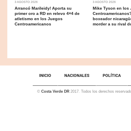
3 AGOSTO 2026
3 AGOSTO 2026
Arrancó Marileidy! Aporta su
Mike Tyson en los
primer oro a RD en relevo 4×4 de
Centroamericanos?
atletismo en los Juegos
boxeador nicaragü
Centroamericanos
morder a su rival 
INICIO
NACIONALES
POLÍTICA
©
Costa Verde DR
2017. Todos los derechos reservad