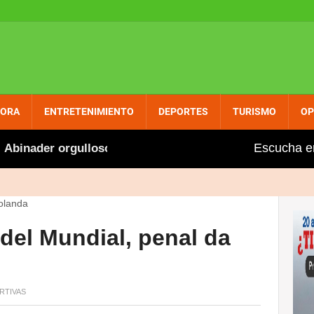
PORA
ENTRETENIMIENTO
DEPORTES
TURISMO
OP
Escucha e
der orgulloso felicita a Marileidy por nuevo récord en 4
 del Mundial, penal da
RTIVAS