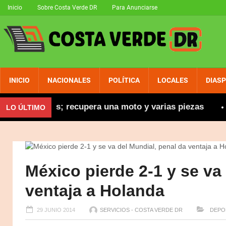
Inicio
Sobre Costa Verde DR
Para Anunciarse
INICIO
NACIONALES
POLÍTICA
LOCALES
DIAS
 robadas; recupera una moto y varias piezas
Abina
LO ÚLTIMO
México pierde 2-1 y se va
ventaja a Holanda
29 JUNIO 2014
SERVICIOS - COSTA VERDE DR
DEPO