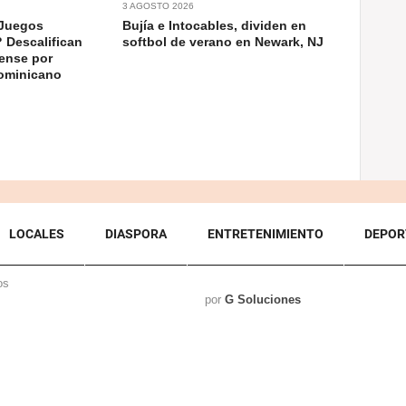
3 AGOSTO 2026
 Juegos
Bujía e Intocables, dividen en
 Descalifican
softbol de verano en Newark, NJ
ense por
dominicano
LOCALES
DIASPORA
ENTRETENIMIENTO
DEPOR
os
por
G Soluciones