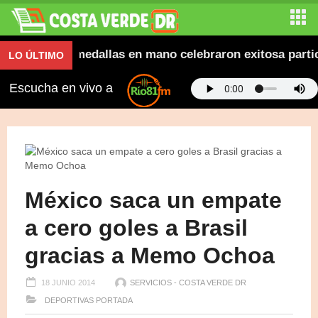
ana y con medallas en mano celebraron exitosa participa
LO ÚLTIMO
Escucha en vivo a
México saca un empate
a cero goles a Brasil
gracias a Memo Ochoa
18 JUNIO 2014
SERVICIOS - COSTA VERDE DR
DEPORTIVAS
PORTADA