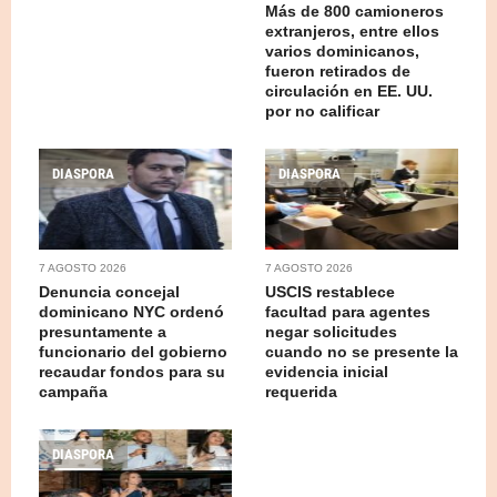
Más de 800 camioneros
extranjeros, entre ellos
varios dominicanos,
fueron retirados de
circulación en EE. UU.
por no calificar
DIASPORA
DIASPORA
7 AGOSTO 2026
7 AGOSTO 2026
Denuncia concejal
USCIS restablece
dominicano NYC ordenó
facultad para agentes
presuntamente a
negar solicitudes
funcionario del gobierno
cuando no se presente la
recaudar fondos para su
evidencia inicial
campaña
requerida
DIASPORA