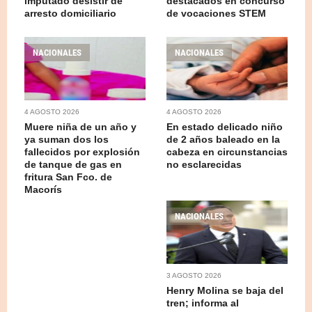
imputado desistir de
destacados en concurso
arresto domiciliario
de vocaciones STEM
NACIONALES
NACIONALES
4 AGOSTO 2026
4 AGOSTO 2026
Muere niña de un año y
En estado delicado niño
ya suman dos los
de 2 años baleado en la
fallecidos por explosión
cabeza en circunstancias
de tanque de gas en
no esclarecidas
fritura San Fco. de
Macorís
NACIONALES
3 AGOSTO 2026
Henry Molina se baja del
tren; informa al