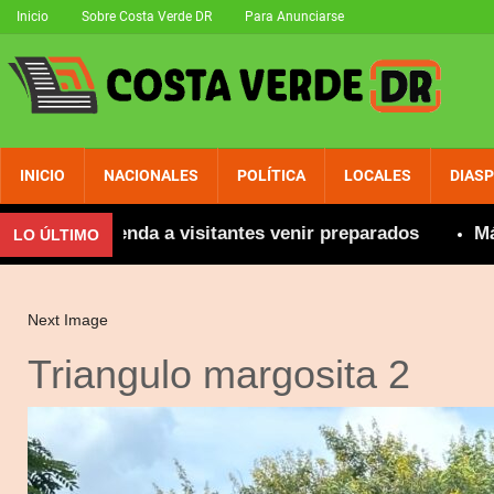
Inicio
Sobre Costa Verde DR
Para Anunciarse
INICIO
NACIONALES
POLÍTICA
LOCALES
DIAS
e recomienda a visitantes venir preparados
Más de
LO ÚLTIMO
Next Image
Triangulo margosita 2