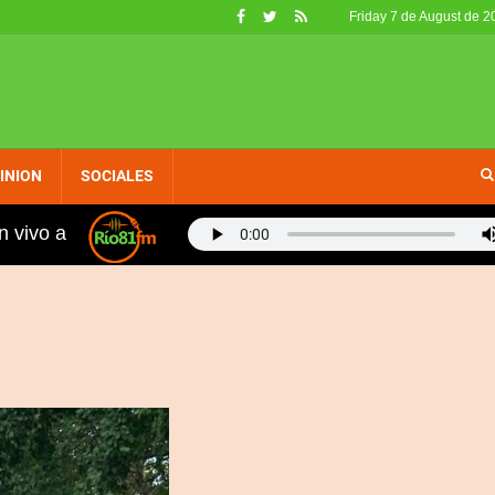
Friday 7 de August de 2
INION
SOCIALES
n vivo a
nos, fueron retirados de circulación en EE. UU. por no c