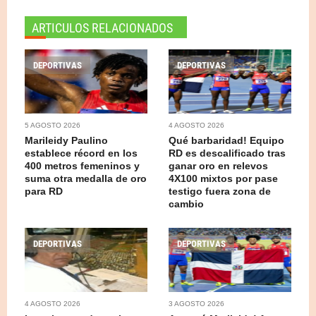
ARTICULOS RELACIONADOS
DEPORTIVAS
DEPORTIVAS
5 AGOSTO 2026
4 AGOSTO 2026
Marileidy Paulino
Qué barbaridad! Equipo
establece récord en los
RD es descalificado tras
400 metros femeninos y
ganar oro en relevos
suma otra medalla de oro
4X100 mixtos por pase
para RD
testigo fuera zona de
cambio
DEPORTIVAS
DEPORTIVAS
4 AGOSTO 2026
3 AGOSTO 2026