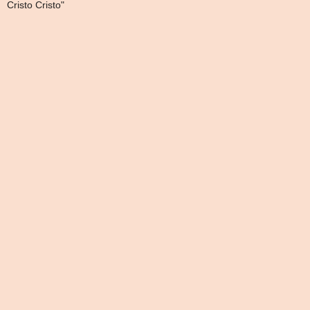
Cristo Cristo"
de
entradas