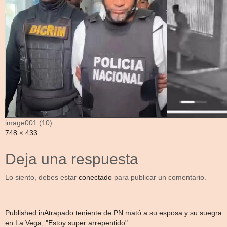
image001 (10)
Full
748 × 433
size
Deja una respuesta
Lo siento, debes estar
conectado
para publicar un comentario.
Navegación
Published in
Atrapado teniente de PN mató a su esposa y su suegra
en La Vega; "Estoy super arrepentido"