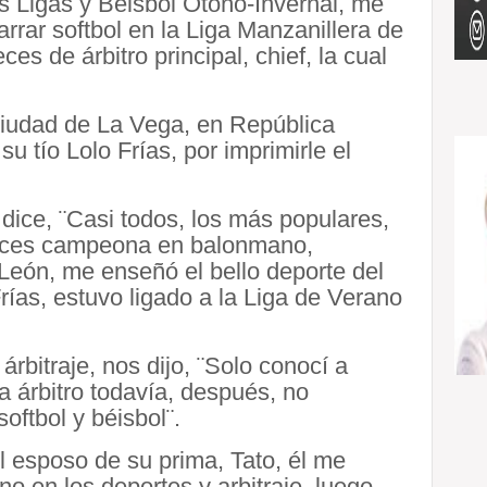
s Ligas y Béisbol Otoño-Invernal, me
rrar softbol en la Liga Manzanillera de
s de árbitro principal, chief, la cual
Ciudad de La Vega, en República
 tío Lolo Frías, por imprimirle el
dice, ¨Casi todos, los más populares,
 veces campeona en balonmano,
 León, me enseñó el bello deporte del
Frías, estuvo ligado a la Liga de Verano
rbitraje, nos dijo, ¨Solo conocí a
a árbitro todavía, después, no
oftbol y béisbol¨.
del esposo de su prima, Tato, él me
 en los deportes y arbitraje, luego,