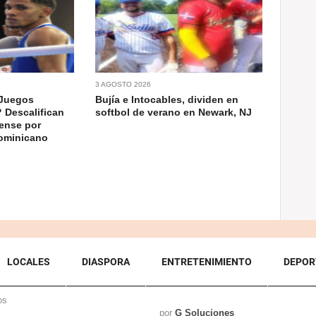
3 AGOSTO 2026
 Juegos
Bujía e Intocables, dividen en
 Descalifican
softbol de verano en Newark, NJ
ense por
dominicano
LOCALES
DIASPORA
ENTRETENIMIENTO
DEPOR
os
por
G Soluciones