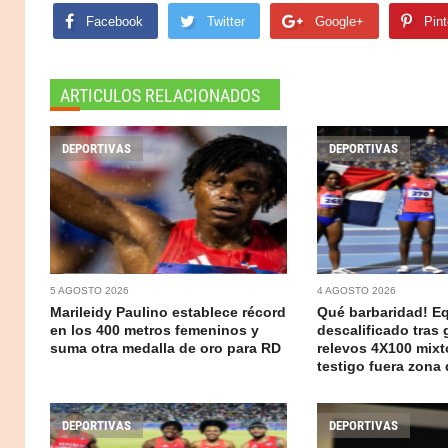
Facebook
Twitter
Google+
Pint
ARTICULOS RELACIONADOS
DEPORTIVAS
DEPORTIVAS
5 AGOSTO 2026
4 AGOSTO 2026
Marileidy Paulino establece récord
Qué barbaridad! E
en los 400 metros femeninos y
descalificado tras 
suma otra medalla de oro para RD
relevos 4X100 mixt
testigo fuera zona
DEPORTIVAS
DEPORTIVAS