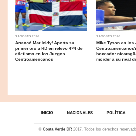
3 AGOSTO 2026
3 AGOSTO 2026
Arrancó Marileidy! Aporta su
Mike Tyson en los
primer oro a RD en relevo 4×4 de
Centroamericanos?
atletismo en los Juegos
boxeador nicaragü
Centroamericanos
morder a su rival 
INICIO
NACIONALES
POLÍTICA
©
Costa Verde DR
2017. Todos los derechos reservad