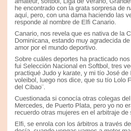
amateur, softbol, Liga de Verano, Grande
he encontrado con la grata sorpresa de na
aquí, pero, con una dama haciendo las vece
responde al nombre de Elfi Canario.
Canario, nos revela que es nativa de la 
Dominicana, estando muy agradecida de su
amor por el mundo deportivo.
Sobre cuáles deportes ha practicado nos 
fui Selección Nacional en Softbol, tres
practiqué Judo y karate, y mi tío José de
voleibol, luego nos dice, que su tío Lolo 
del Cibao¨.
Cuestionada si conocía otras colegas del á
Mercedes, de Puerto Plata, pero yo no er
recuerdo otras mujeres en el arbitraje de s
Elfi, se enrola con los árbitros a través 
decía, cuando vengas vamos a meter mano