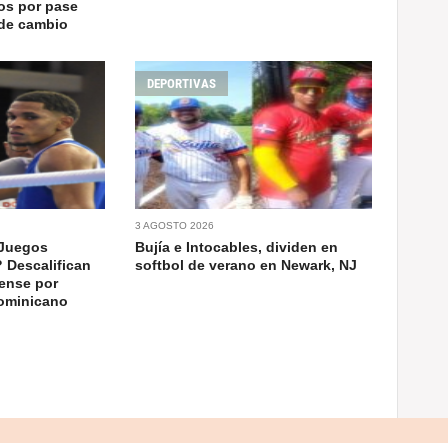
os por pase
 de cambio
DEPORTIVAS
3 AGOSTO 2026
 Juegos
Bujía e Intocables, dividen en
 Descalifican
softbol de verano en Newark, NJ
ense por
dominicano