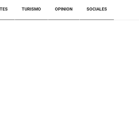
TES
TURISMO
OPINION
SOCIALES
BACK TO TOP