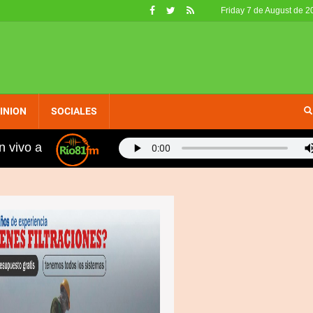
Friday 7 de August de 2
INION
SOCIALES
n vivo a
fueron retirados de circulación en EE. UU. por no califi