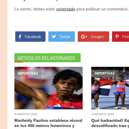
Lo siento, debes estar
conectado
para publicar un comentario.
Facebook
Twitter
Google+
Pint
ARTICULOS RELACIONADOS
DEPORTIVAS
DEPORTIVAS
5 AGOSTO 2026
4 AGOSTO 2026
Marileidy Paulino establece récord
Qué barbaridad! E
en los 400 metros femeninos y
descalificado tras 